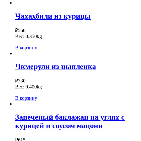
Чахахбили из курицы
₽
560
Вес:
0.350kg
В корзину
Чкмерули из цыпленка
₽
730
Вес:
0.400kg
В корзину
Запеченый баклажан на углях с
курицей и соусом мацони
₽
615