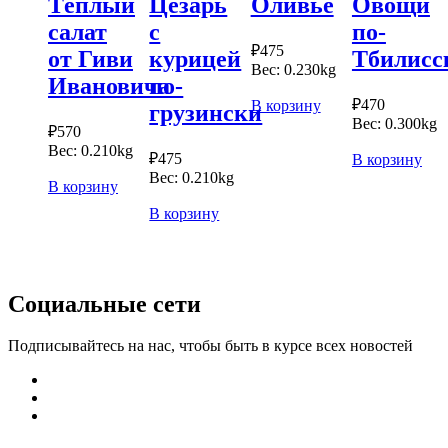
Тёплый
Цезарь
Оливье
Овощи
салат
с
по-
₽
475
от Гиви
курицей
Тбилисс
Вес:
0.230kg
Ивановича
по-
₽
470
В корзину
грузински
Вес:
0.300kg
₽
570
Вес:
0.210kg
₽
475
В корзину
Вес:
0.210kg
В корзину
В корзину
Социальные сети
Подписывайтесь на нас, чтобы быть в курсе всех новостей